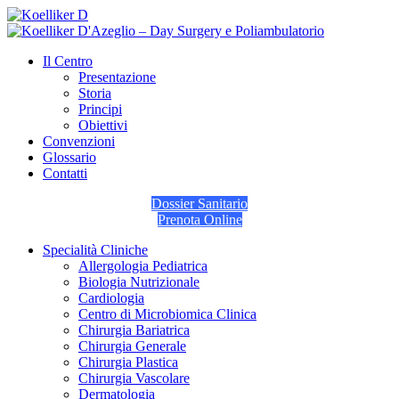
Il Centro
Presentazione
Storia
Principi
Obiettivi
Convenzioni
Glossario
Contatti
Dossier Sanitario
Prenota Online
Specialità Cliniche
Allergologia Pediatrica
Biologia Nutrizionale
Cardiologia
Centro di Microbiomica Clinica
Chirurgia Bariatrica
Chirurgia Generale
Chirurgia Plastica
Chirurgia Vascolare
Dermatologia