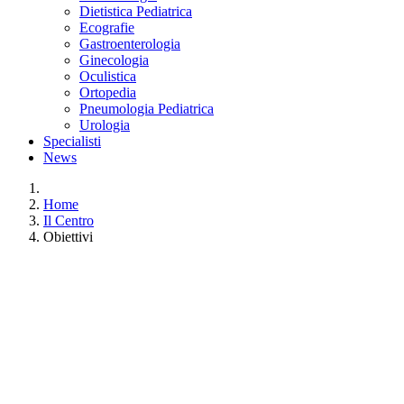
Dietistica Pediatrica
Ecografie
Gastroenterologia
Ginecologia
Oculistica
Ortopedia
Pneumologia Pediatrica
Urologia
Specialisti
News
Home
Il Centro
Obiettivi