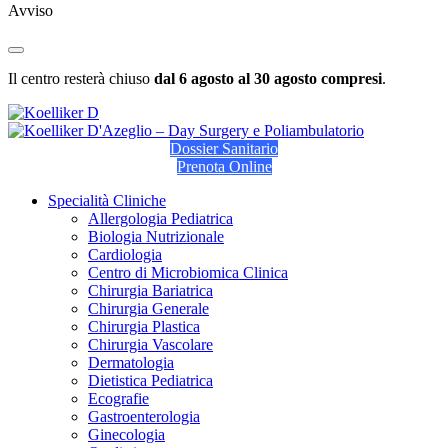
Avviso
Il centro resterà chiuso
dal 6 agosto al 30 agosto compresi
.
Dossier Sanitario
Prenota Online
Specialità Cliniche
Allergologia Pediatrica
Biologia Nutrizionale
Cardiologia
Centro di Microbiomica Clinica
Chirurgia Bariatrica
Chirurgia Generale
Chirurgia Plastica
Chirurgia Vascolare
Dermatologia
Dietistica Pediatrica
Ecografie
Gastroenterologia
Ginecologia