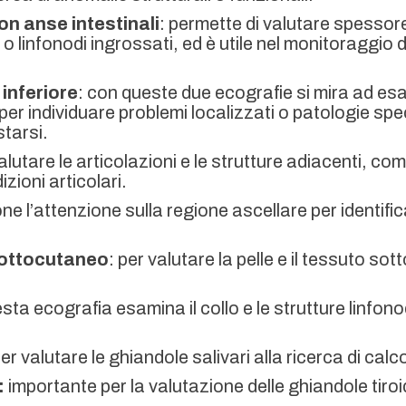
n anse intestinali
: permette di valutare spessore e
e o linfonodi ingrossati, ed è utile nel monitoraggio
inferiore
: con queste due ecografie si mira ad es
 per individuare problemi localizzati o patologie sp
tarsi.
 valutare le articolazioni e le strutture adiacenti, co
izioni articolari.
pone l’attenzione sulla regione ascellare per identifi
sottocutaneo
: per valutare la pelle e il tessuto so
ta ecografia esamina il collo e le strutture linfono
er valutare le ghiandole salivari alla ricerca di calc
:
importante per la valutazione delle ghiandole tiroid