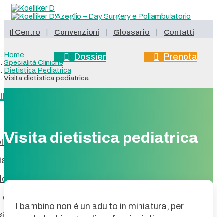
Il Centro
Convenzioni
Glossario
Contatti
Home
Dossier
Prenota
Specialità Cliniche
Dietistica Pediatrica
Visita dietistica pediatrica
Sanitario
Online
LINICHE
Visita dietistica pediatrica
ologia Pediatrica
ia Nutrizionale
logia
 di Microbiomica Clinica
Il bambino non è un adulto in miniatura, per
gia Bariatrica