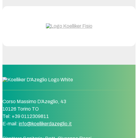
Corso Massimo D’Azeglio, 43
10126 Torino TO
Tel: +39 0112309811
E-mail:
info@koellikerdazeglio.it