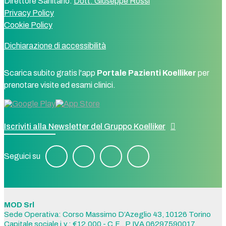
Direttore Sanitario:
Dott. Giuseppe Rossi
Privacy Policy
Cookie Policy
Dichiarazione di accessibilità
Scarica subito gratis l'app
Portale Pazienti Koelliker
per
prenotare visite ed esami clinici.
Iscriviti alla Newsletter del Gruppo Koelliker
Seguici su
MOD Srl
Sede Operativa: Corso Massimo D’Azeglio 43, 10126 Torino
Capitale sociale i.v.: €12.000 - C.F., P.IVA 06297590017